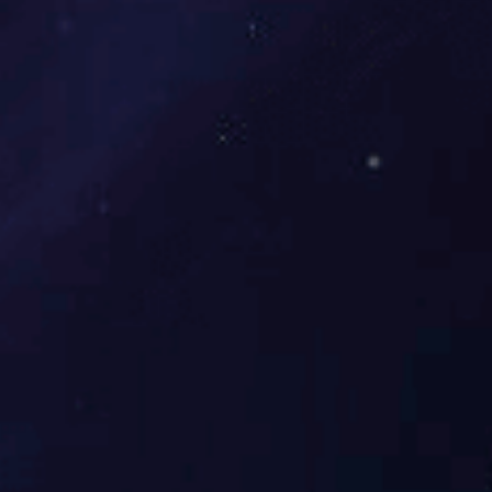
工、维修资格证(肆级)、ISO9001、 ISO14001、
OHSAS18001、ISO27001、 连续四年广东省重合同守信用企
业等众多资质，更拥有众多软件著作权。
2013
公司成立于2013年
10
10年服务经验
100
合作客户100+
100
现有员工100+