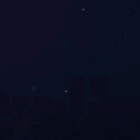
乐竞官网
专心、专注、专业，超越自我，共赢未来
企业精神
争分夺秒、拼搏、攀登、超越
企业使命
以客户为中心，服务只有起点，满意没有终点！
企业责任
构建一个和谐团体，实现价值的平台。